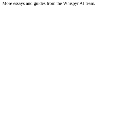
More essays and guides from the Whispyr AI team.
Real Estate CRM
Featured
AR
Whispyr AI vs Engaz CRM: مقارنة واقعية لفرق
العقارات في مصر ودبي — واتساب أولاً + ذكاء
اصطناعي
مقارنة عملية بين Whispyr AI وEngaz CRM لفرق العقارات في
مصر ودبي، مع التركيز على شغل واتساب اليومي، سرعة الرد على
العملاء، وكيف لازم الذكاء الاصطناعي يساعد بجد.
Whispyr AI
15
min read
Dec 9, 2025
Empowering real estate professionals with AI-driven workflow
automation, intelligent lead management, and seamless WhatsApp