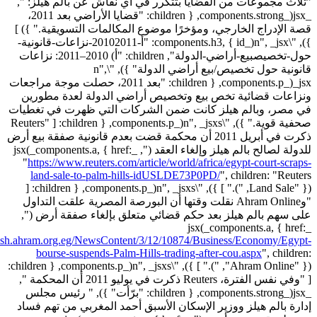
"ثلاث مجموعات من القضايا بتتكرر في أي نقاش عن بالم هيلز: ",
_jsx(_components.strong, { children: "قضايا الأراضي بعد 2011،
قصة الإدراج الخارجي، ومؤخرًا موضوع المكالمات التسويقية." }) ]
}), "\n", _jsx(_components.h3, { id: "أ-20102011-نزاعات-قانونية-
حول-تخصيصبيع-أراضي-الدولة", children: "أ) 2010–2011: نزاعات
قانونية حول تخصيص/بيع أراضي الدولة" }), "\n",
_jsx(_components.p, { children: "بعد 2011، حصلت موجة مراجعات
ونزاعات قضائية تخص بيع وتخصيص أراضي الدولة لعدة مطورين
في مصر، وبالم هيلز كانت ضمن الشركات التي ظهرت في تغطيات
صحفية قوية." }), "\n", _jsxs(_components.p, { children: [ "Reuters
ذكرت في أبريل 2011 أن محكمة قضت بعدم قانونية صفقة بيع أرض
للدولة لصالح بالم هيلز وإلغاء العقد (", _jsx(_components.a, { href:
"
https://www.reuters.com/article/world/africa/egypt-court-scraps-
land-sale-to-palm-hills-idUSLDE73P0PD/
",
children: "Reuters
Land Sale" }), ")." ] }), "\n", _jsxs(_components.p, { children: [
"وAhram Online نقلت وقتها أن البورصة المصرية علقت التداول
على سهم بالم هيلز بعد حكم قضائي متعلق بإلغاء صفقة أرض (",
_jsx(_components.a, { href:
glish.ahram.org.eg/NewsContent/3/12/10874/Business/Economy/Egypt-
bourse-suspends-Palm-Hills-trading-after-cou.aspx
",
children:
"Ahram Online" }), ")." ] }), "\n", _jsxs(_components.p, { children:
[ "وفي نفس الفترة، Reuters ذكرت في يوليو 2011 أن المحكمة ",
_jsx(_components.strong, { children: "برّأت" }), " رئيس مجلس
إدارة بالم هيلز ووزير الإسكان الأسبق أحمد المغربي من تهم فساد