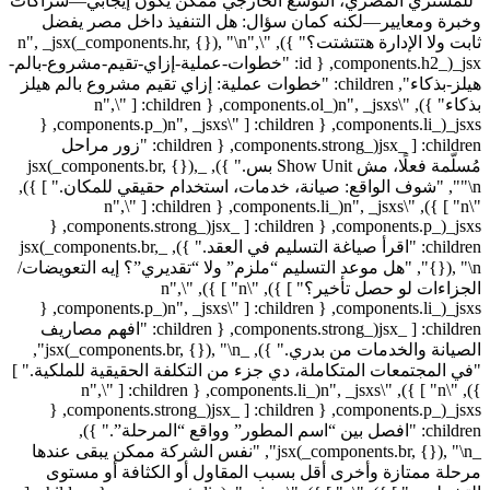
"للمشتري المصري، التوسع الخارجي ممكن يكون إيجابي—شراكات
وخبرة ومعايير—لكنه كمان سؤال: هل التنفيذ داخل مصر يفضل
ثابت ولا الإدارة هتتشتت؟" }), "\n", _jsx(_components.hr, {}), "\n",
_jsx(_components.h2, { id: "خطوات-عملية-إزاي-تقيم-مشروع-بالم-
هيلز-بذكاء", children: "خطوات عملية: إزاي تقيم مشروع بالم هيلز
بذكاء" }), "\n", _jsxs(_components.ol, { children: [ "\n",
_jsxs(_components.li, { children: [ "\n", _jsxs(_components.p, {
children: [ _jsx(_components.strong, { children: "زور مراحل
مُسلّمة فعلًا، مش Show Unit بس." }), _jsx(_components.br, {}),
"\n", "شوف الواقع: صيانة، خدمات، استخدام حقيقي للمكان." ] }),
"\n" ] }), "\n", _jsxs(_components.li, { children: [ "\n",
_jsxs(_components.p, { children: [ _jsx(_components.strong, {
children: "اقرأ صياغة التسليم في العقد." }), _jsx(_components.br,
{}), "\n", "هل موعد التسليم “ملزم” ولا “تقديري”؟ إيه التعويضات/
الجزاءات لو حصل تأخير؟" ] }), "\n" ] }), "\n",
_jsxs(_components.li, { children: [ "\n", _jsxs(_components.p, {
children: [ _jsx(_components.strong, { children: "افهم مصاريف
الصيانة والخدمات من بدري." }), _jsx(_components.br, {}), "\n",
"في المجتمعات المتكاملة، دي جزء من التكلفة الحقيقية للملكية." ]
}), "\n" ] }), "\n", _jsxs(_components.li, { children: [ "\n",
_jsxs(_components.p, { children: [ _jsx(_components.strong, {
children: "افصل بين “اسم المطور” وواقع “المرحلة”." }),
_jsx(_components.br, {}), "\n", "نفس الشركة ممكن يبقى عندها
مرحلة ممتازة وأخرى أقل بسبب المقاول أو الكثافة أو مستوى