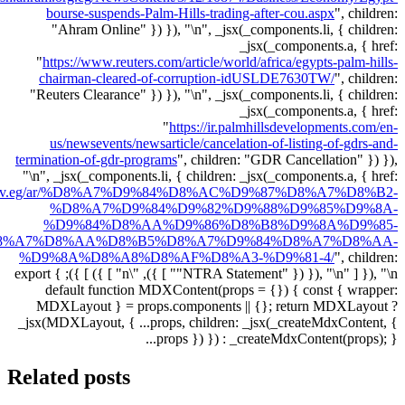
bourse-suspends-Palm-Hills-trading-after-cou.aspx
",
children:
"Ahram Online" }) }), "\n", _jsx(_components.li, { children:
_jsx(_components.a, { href:
"
https://www.reuters.com/article/world/africa/egypts-palm-hills-
chairman-cleared-of-corruption-idUSLDE7630TW/
",
children:
"Reuters Clearance" }) }), "\n", _jsx(_components.li, { children:
_jsx(_components.a, { href:
"
https://ir.palmhillsdevelopments.com/en-
us/newsevents/newsarticle/cancelation-of-listing-of-gdrs-and-
termination-of-gdr-programs
",
children: "GDR Cancellation" }) }),
"\n", _jsx(_components.li, { children: _jsx(_components.a, { href:
ra.gov.eg/ar/%D8%A7%D9%84%D8%AC%D9%87%D8%A7%D8%B2-
%D8%A7%D9%84%D9%82%D9%88%D9%85%D9%8A-
%D9%84%D8%AA%D9%86%D8%B8%D9%8A%D9%85-
8%A7%D8%AA%D8%B5%D8%A7%D9%84%D8%A7%D8%AA-
%D9%8A%D8%A8%D8%AF%D8%A3-%D9%81-4/
",
children:
"NTRA Statement" }) }), "\n" ] }), "\n" ] }), "\n" ] }) ] }); } export
default function MDXContent(props = {}) { const { wrapper:
MDXLayout } = props.components || {}; return MDXLayout ?
_jsx(MDXLayout, { ...props, children: _jsx(_createMdxContent, {
...props }) }) : _createMdxContent(props); }
Related posts