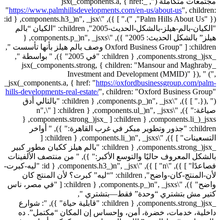
مجتمعات متكاملة (", _jsx(_components.a, { href:
"
https://www.palmhillsdevelopments.com/en-us/about-us
",
children:
"Palm Hills About Us" }), ")." ] }), "\n", _jsx(_components.h3, { id:
"الكيان-بالم-هيلز-بالشكل-الحديث-2005", children: "الكيان “بالم
هيلز” بالشكل الحديث: 2005" }), "\n", _jsxs(_components.p, {
children: [ "Oxford Business Group وصف بالم هيلز بأنها تأسست ",
_jsx(_components.strong, { children: "في 2005" }), " بواسطة ",
_jsx(_components.strong, { children: "Mansour and Maghraby
Investment and Development (MMID)" }), " (",
_jsx(_components.a, { href: "
https://oxfordbusinessgroup.com/palm-
hills-developments-real-estate/
",
children: "Oxford Business Group"
}), ")." ] }), "\n", _jsx(_components.p, { children: "بالتالي أدق
صياغة:" }), "\n", _jsxs(_components.ul, { children: [ "\n",
_jsxs(_components.li, { children: [ _jsx(_components.strong, {
children: "جذور وتطوير مبكر في غرب القاهرة:" }), " أواخر
التسعينات" ] }), "\n", _jsxs(_components.li, { children: [
_jsx(_components.strong, { children: "بالم هيلز ككيان مطور كبير
بالشكل المعروف حاليًا والتوسع الأكبر:" }), " من منتصف الألفينات
فصاعدًا" ] }), "\n" ] }), "\n", _jsx(_components.h3, { id: "ليه-كبرت-
لأن-المنتج-كان-واضح", children: "“ليه” كبرت؟ لأن المنتج كان
واضح" }), "\n", _jsxs(_components.p, { children: [ "في مصر، ناس
كتير مش بتشتري “وحدة” فقط—بتشتري ",
_jsx(_components.strong, { children: "قابلية حياة" }), ": شوارع
داخلية، خدمات، خضرة، أمن، وإحساس إن المكان “مكتمل”. ده