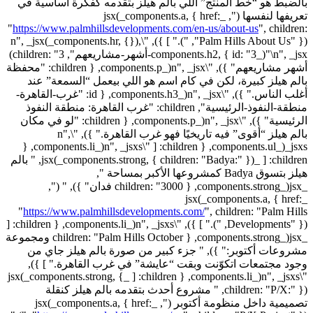
بالضبط هو “خط المنتج” اللي بالم هيلز بتقدمه كفكرة أساسية في
تعريفها لنفسها (", _jsx(_components.a, { href:
"
https://www.palmhillsdevelopments.com/en-us/about-us
",
children:
"Palm Hills About Us" }), ")." ] }), "\n", _jsx(_components.hr, {}),
"\n", _jsx(_components.h2, { id: "3-أشهر-مشاريعهم", children: "3)
أشهر مشاريعهم" }), "\n", _jsx(_components.p, { children: "محفظة
بالم هيلز كبيرة، لكن في كام اسم هو اللي بيعمل “السمعة” عند
أغلب الناس." }), "\n", _jsx(_components.h3, { id: "غرب-القاهرة-
منطقة-النفوذ-الرئيسية", children: "غرب القاهرة: منطقة النفوذ
الرئيسية" }), "\n", _jsx(_components.p, { children: "لو في مكان
بالم هيلز “أقوى” فيه تاريخيًا فهو غرب القاهرة." }), "\n",
_jsxs(_components.ul, { children: [ "\n", _jsxs(_components.li, {
children: [ _jsx(_components.strong, { children: "Badya:" }), " بالم
هيلز بتسوق Badya كمشروعها الأكبر بمساحة ",
_jsx(_components.strong, { children: "3000 فدان" }), " (",
_jsx(_components.a, { href:
"
https://www.palmhillsdevelopments.com/
",
children: "Palm Hills
Developments" }), ")." ] }), "\n", _jsxs(_components.li, { children: [
_jsx(_components.strong, { children: "Palm Hills October ومجموعة
مشروعات أكتوبر:" }), " جزء كبير من صورة بالم هيلز جاي من
وجود مجتمعات اتكوّنت وبقت “عايشة” في غرب القاهرة." ] }),
"\n", _jsxs(_components.li, { children: [ _jsx(_components.strong, {
children: "P/X:" }), " مشروع أحدث بتقدمه بالم هيلز كنقلة
تصميمية داخل منظومة أكتوبر (", _jsx(_components.a, { href: