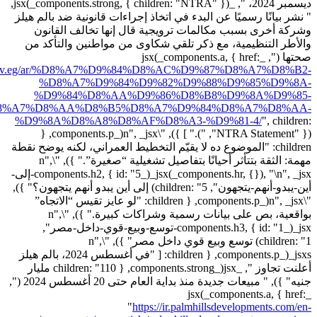
ديسمبر 2024، ", _jsx(_components.strong, { children: "NTRA" }),
" نشر بيانًا رسميًا عن البدء في اتخاذ إجراءات قانونية ضد بالم هيلز
وشركة أخرى بسبب مكالمات ترويجية قال إنها تخالف القانون
والأطر التنظيمية، مع ذكر تلقي شكاوى من مواطنين والتأكد من
صحتها (", _jsx(_components.a, { href:
ra.gov.eg/ar/%D8%A7%D9%84%D8%AC%D9%87%D8%A7%D8%B2-
%D8%A7%D9%84%D9%82%D9%88%D9%85%D9%8A-
%D9%84%D8%AA%D9%86%D8%B8%D9%8A%D9%85-
8%A7%D8%AA%D8%B5%D8%A7%D9%84%D8%A7%D8%AA-
%D9%8A%D8%A8%D8%AF%D8%A3-%D9%81-4/
",
children:
"NTRA Statement" }), ")." ] }), "\n", _jsx(_components.p, {
children: "الموضوع ده لا يقيّم التخطيط العمراني، لكنه يوضح نقطة
مهمة: الثقة بتتأثر أحيانًا بتفاصيل تشغيلية “صغيرة”." }), "\n",
_jsx(_components.hr, {}), "\n", _jsx(_components.h2, { id: "5-إلى-
أين-يبدو-أنهم-يتجهون", children: "5) إلى أين يبدو أنهم يتجهون؟" }),
"\n", _jsx(_components.p, { children: "لو عايز تقيس “الاتجاه”
بواقعية، بص على بيانات رسمية وشراكات كبيرة." }), "\n",
_jsx(_components.h3, { id: "1-توسع-وبيع-قوي-داخل-مصر",
children: "1) توسع وبيع قوي داخل مصر" }), "\n",
_jsxs(_components.p, { children: [ "في أغسطس 2024، بالم هيلز
أعلنت تجاوز ", _jsx(_components.strong, { children: "110 مليار
جنيه" }), " مبيعات جديدة منذ بداية العام حتى 20 أغسطس 2024 (",
_jsx(_components.a, { href:
"
https://ir.palmhillsdevelopments.com/en-