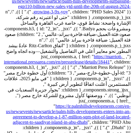
us/newsevents/newsarticle/palm-hills-developments-surpassing-
egp110-billion-new-sales-ytd-until-the-20th-of-august-2024-
children: "PHD Sales 2024" }), ")." ] }), "\n",
growing-3-9x-yoy
",
_jsx(_components.p, { children: "حتى لو اعتبرته رقم شركة،
الإشارة واضحة: نشاط قوي، خاصة غرب القاهرة والساحل
ومشروعات بحجم Badya." }), "\n", _jsx(_components.h3, { id: "2-
صعود-فئة-العميل-ضيافة-فاخرة-ببراند-عالمي", children: "2) صعود
فئة العميل: ضيافة فاخرة ببراند عالمي" }), "\n",
_jsxs(_components.p, { children: [ "اتفاق Ritz-Carlton عادةً بيشد
المطور نحو معايير أعلى في التفاصيل والتشغيل—وده اتجاه واضح
https://marriott-
(", _jsx(_components.a, { href: "
international.pressarea.com/en/pressrelease/details/18441
",
children:
"Marriott Press Release" }), ")." ] }), "\n", _jsx(_components.h3, {
id: "3-أول-خطوة-خارج-مصر", children: "3) أول خطوة خارج مصر"
}), "\n", _jsxs(_components.p, { children: [ "في مايو 2025، علاقات
المستثمرين أعلنت اتفاقًا لتطوير أرض كبيرة ",
_jsx(_components.strong, { children: "بجوار جزيرة السعديات في
أبوظبي" }), "، ووصفتها كأول مشروع للشركة خارج مصر (",
_jsx(_components.a, { href:
"
https://ir.palmhillsdevelopments.com/en-
us/newsevents/newsarticle/palm-hills-developments-enters-into-an-
agreement-to-develop-a-1-87-million-sqm-plot-of-land-located-
adjacent-to-saadiyat-island-in-abu-dhabi
",
children: "PHD Abu
Dhabi" }), ")." ] }), "\n", _jsx(_components.p, { children: