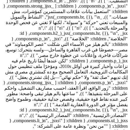
التشطيب." ] }), "\n" ] }), "\n", _jsxs(_components.li, { children: [
"\n", _jsxs(_components.p, { children: [ _jsx(_components.strong, {
children: "استعمل بيانات علاقات المستثمرين كمؤشرات، مش
ضمانات." }), _jsx(_components.br, {}), "\n", "النشاط والتمويل
والمبيعات تعني “حركة” و”سيولة”، لكنها لا تغني عن فحص الوحدة
والمرحلة بالتحديد." ] }), "\n" ] }), "\n" ] }), "\n",
_jsx(_components.hr, {}), "\n", _jsx(_components.h2, { id:
"الخلاصة", children: "الخلاصة" }), "\n", _jsx(_components.p, {
children: "بالم هيلز من الأسماء التي شكلت “عصر الكومباوند” في
مصر—خصوصًا في غرب القاهرة والساحل—ولسه بتتحرك: توسع،
شراكات فاخرة، وإعلانات عن خطوة خارج مصر." }), "\n",
_jsx(_components.p, { children: "لكن عندها أيضًا تاريخ عام فيه
نزاعات وأخبار كبيرة في أوائل 2010s، ومؤخرًا ملف تنظيمي حول
المكالمات الترويجية. التعامل الصحيح مع ده كمشتري مصري مش
إنك تديهم “صك ثقة” ولا “حكم نهائي”—بل إنك تشتري بعقل." }),
"\n", _jsxs(_components.p, { children: [ _jsx(_components.strong, {
children: "زور الواقع، اقرأ العقد، احسب مصاريف التشغيل، واحكم
على المرحلة بتنفيذها." }), " ساعتها بالم هيلز تبقى واضحة: مطور
كبير عنده نقاط قوة حقيقية، وقصص جدلية حقيقية، وطموح واضح
يفضل مؤثر في الدورة العقارية القادمة." ] }), "\n",
_jsx(_components.hr, {}), "\n", _jsx(_components.h2, { id:
"المصادر-الرئيسية", children: "المصادر الرئيسية" }), "\n",
_jsxs(_components.ul, { children: [ "\n", _jsxs(_components.li, {
children: [ ""من نحن" ونظرة عامة على الشركة: ",