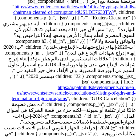
مرتبطة بقضية بيع أرض (", _jsx(_components.a, { href:
"
https://www.reuters.com/article/world/africa/egypts-palm-hills-
chairman-cleared-of-corruption-idUSLDE7630TW/
",
children:
"Reuters Clearance" }), ")." ] }), "\n", _jsxs(_components.p, {
children: [ _jsx(_components.strong, { children: "ليه ده يهم مشتري
النهاردة؟" }), " مش لأن خبر 2011 يحدد تسليم 2025، لكن لأن
السوق المصري اتعلّم يسأل: الأرض وضعها إيه؟ التراخيص إيه؟
والوثائق واضحة ولا لأ؟" ] }), "\n", _jsx(_components.h3, { id:
"ب-2020-إنهاء-إدراج-شهادات-الإيداع-في-لندن", children: "ب) 2020:
إنهاء إدراج شهادات الإيداع في لندن" }), "\n", _jsxs(_components.p,
{ children: [ "علاقات المستثمرين لدى بالم هيلز بتؤكد إلغاء إدراج
شهادات الإيداع في لندن وإنهاء برنامج الـGDR، مع استمرار تداول
السهم في البورصة المصرية، وأن الإلغاء دخل حيز التنفيذ في ",
_jsx(_components.strong, { children: "22 ديسمبر 2020" }), " (",
_jsx(_components.a, { href:
"
https://ir.palmhillsdevelopments.com/en-
us/newsevents/newsarticle/cancelation-of-listing-of-gdrs-and-
children: "GDR Cancellation" }),
termination-of-gdr-programs
",
")." ] }), "\n", _jsx(_components.p, { children: "ده مش فضيحة—
غالبًا قرار تكلفة أو سيولة—لكنه جزء من قصة الشركة في أسواق
المال." }), "\n", _jsx(_components.h3, { id: "ج-2024-إجراءات-
الجهاز-القومي-لتنظيم-الاتصالات-بسبب-مكالمات-ترويجية",
children: "ج) 2024: إجراءات الجهاز القومي لتنظيم الاتصالات بسبب
مكالمات ترويجية" }), "\n", _jsxs(_components.p, { children: [ "في