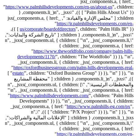
_jsx(_components.a, { href:
"
https://www.palmhillsdevelopments.com/en-us/about-us
",
children:
"Palm Hills About Us" }) ] }), "\n", _jsxs(_components.li, {
children: [ "مجلس الإدارة والقيادة: ", _jsx(_components.a, { href:
"
https://ir.palmhillsdevelopments.com/en-
children: "Palm Hills IR" }) ] }),
us/corporate/boardofdirectors
",
"\n", _jsxs(_components.li, { children: [ "تاريخ الشركة والبدايات:",
"\n", _jsxs(_components.ul, { children: [ "\n", _jsx(_components.li,
{ children: _jsx(_components.a, { href:
"
https://www.theworldfolio.com/company/palm-hills-
developments/1170/
",
children: "The Worldfolio" }) }), "\n",
_jsx(_components.li, { children: _jsx(_components.a, { href:
"
https://oxfordbusinessgroup.com/palm-hills-developments-real-
children: "Oxford Business Group" }) }), "\n" ] }), "\n" ]
estate/
",
}), "\n", _jsxs(_components.li, { children: [ "محفظة المشاريع
والمخططات الرئيسية:", "\n", _jsxs(_components.ul, { children: [
"\n", _jsx(_components.li, { children: _jsx(_components.a, { href:
"
https://www.palmhillsdevelopments.com/
",
children: "Palm Hills
Developments" }) }), "\n", _jsx(_components.li, { children:
_jsx(_components.a, { href: "
https://www.palmhills-eg.com/px
",
children: "P/X Project" }) }), "\n" ] }), "\n" ] }), "\n",
_jsxs(_components.li, { children: [ "الإعلانات المالية والشراكات:",
"\n", _jsxs(_components.ul, { children: [ "\n", _jsx(_components.li,
{ children: _jsx(_components.a, { href:
"
https://ir.palmhillsdevelopments.com/en-