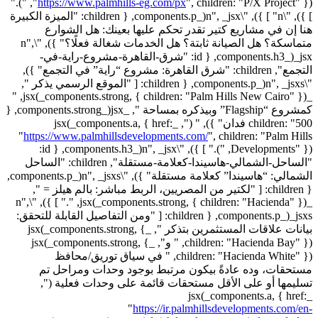
children: "P/X Project" }), ")."
"
https://www.palmhills-eg.com/px
",
] }), "\n" ] }), "\n", _jsx(_components.p, { children: "الميزة الكبيرة
هنا إن في مشاريع كتير تقدر تحكم عليها بعينك: هل الشوارع
متماسكة؟ هل الصيانة ثابتة؟ هل الخدمات شغالة فعلًا؟" }), "\n",
_jsx(_components.h3, { id: "شرق-القاهرة-مشروع-راية-في-
التجمع", children: "شرق القاهرة: مشروع “راية” في التجمع" }),
"\n", _jsxs(_components.p, { children: [ "الموقع الرسمي يذكر ",
_jsx(_components.strong, { children: "Palm Hills New Cairo" }), "
كمشروع “Flagship” وبيذكره بمساحة ", _jsx(_components.strong, {
children: "500 فدان" }), " (", _jsx(_components.a, { href:
"
https://www.palmhillsdevelopments.com/
",
children: "Palm Hills
Developments" }), ")." ] }), "\n", _jsx(_components.h3, { id:
"الساحل-الشمالي-هاسيندا-كعلامة-مستقلة", children: "الساحل
الشمالي: “هاسيندا” كعلامة مستقلة" }), "\n", _jsxs(_components.p,
{ children: [ "لكتير من المصريين، الربط مباشر: بالم هيلز = ",
_jsx(_components.strong, { children: "Hacienda" }), "." ] }), "\n",
_jsxs(_components.p, { children: [ "ومن التفاصيل القابلة للتحقق:
بيانات علاقات المستثمرين بتذكر ", _jsx(_components.strong, {
children: "Hacienda Bay" }), " و", _jsx(_components.strong, {
children: "Hacienda White" }), " في سياق توريق/محافظ
مستحقات، وده عادةً بيكون مرتبط بوجود وحدات ومراحل تم
تسليمها أو على الأقل مستحقات قائمة على وحدات فعلية (",
_jsx(_components.a, { href:
"
https://ir.palmhillsdevelopments.com/en-