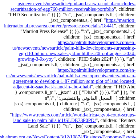
us/newsevents/newsarticle/phd-and-sarwa-capital-concludes-
securitization-of-egp760-million-receivables-portfolio
",
children:
"PHD Securitization" }) }), "\n", _jsx(_components.li, { children:
_jsx(_components.a, { href: "
https://marriott-
international.pressarea.com/en/pressrelease/details/18441
",
children:
"Marriott Press Release" }) }), "\n", _jsx(_components.li, {
children: _jsx(_components.a, { href:
"
https://ir.palmhillsdevelopments.com/en-
us/newsevents/newsarticle/palm-hills-developments-surpassing-
egp110-billion-new-sales-ytd-until-the-20th-of-august-2024-
growing-3-9x-yoy
",
children: "PHD Sales 2024" }) }), "\n",
_jsx(_components.li, { children: _jsx(_components.a, { href:
"
https://ir.palmhillsdevelopments.com/en-
us/newsevents/newsarticle/palm-hills-developments-enters-into-an-
agreement-to-develop-a-1-87-million-sqm-plot-of-land-located-
adjacent-to-saadiyat-island-in-abu-dhabi
",
children: "PHD Abu
Dhabi" }) }), "\n" ] }), "\n" ] }), "\n", _jsxs(_components.li, {
children: [ "السجل القانوني والتنظيمي:", "\n",
_jsxs(_components.ul, { children: [ "\n", _jsx(_components.li, {
children: _jsx(_components.a, { href:
"
https://www.reuters.com/article/world/africa/egypt-court-scraps-
land-sale-to-palm-hills-idUSLDE73P0PD/
",
children: "Reuters
Land Sale" }) }), "\n", _jsx(_components.li, { children:
_jsx(_components.a, { href:
glish.ahram.org.eg/NewsContent/3/12/10874/Business/Economy/Egypt-