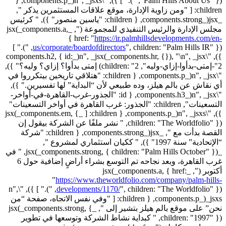
"Palm Hills About Us" }), ")." ] }), "\n", _jsxs(_components.p, {
children: [ "ومن زاوية الإدارة، موقع علاقات المستثمرين يذكر ",
_jsx(_components.strong, { children: "ياسين منصور" }), " كرئيس
مجلس الإدارة والرئيس التنفيذي للمجموعة (", _jsx(_components.a,
{ href: "
https://ir.palmhillsdevelopments.com/en-
children: "Palm Hills IR" }), ")." ]
us/corporate/boardofdirectors
",
}), "\n", _jsx(_components.hr, {}), "\n", _jsx(_components.h2, { id:
"2-إمتى-بدأوا-إزاي-وليه", children: "2) إمتى بدأوا؟ إزاي؟ وليه؟" }),
"\n", _jsx(_components.p, { children: "هتلاقي تاريخين بيتكرروا في
أي نقاش عن بالم هيلز، وده طبيعي لأن “البداية” لها تفسيرين." }),
"\n", _jsx(_components.h3, { id: "الجذور-غرب-القاهرة-في-أواخر-
التسعينات", children: "الجذور: غرب القاهرة في أواخر التسعينات"
}), "\n", _jsxs(_components.p, { children: [ _jsx(_components.em, {
children: "The Worldfolio" }), " نشر ملفًا عن الشركة بيقول إن
القصة بدأت مع ", _jsx(_components.strong, { children: "شركة
“الإتحادية” سنة 1997" }), " ككيان استثماري لمشروع ",
_jsx(_components.strong, { children: "Palm Hills October" }), " في
غرب القاهرة، وبعد نجاحه تم التوسع بشراء أراضٍ إضافية حول 6
أكتوبر (", _jsx(_components.a, { href:
"
https://www.theworldfolio.com/company/palm-hills-
children: "The Worldfolio" }), ")." ] }), "\n",
developments/1170/
",
_jsxs(_components.p, { children: [ "وفي نفس الاتجاه، صفحة “من
نحن” على موقع بالم هيلز بتشير إلى ", _jsx(_components.strong, {
children: "1997" }), " كبداية نشاط الشركة وتوسعها في تطوير