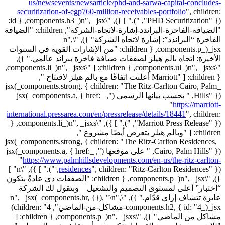
us/newsevents/newsarticle/phd-and-sarwa-capital-concludes-
securitization-of-egp760-million-receivables-portfolio
",
children:
"PHD Securitization" }), ")." ] }), "\n", _jsx(_components.h3, { id:
"الضيافة-الفاخرة-البراندد-إشارة-لاتجاه-الشركة", children: "الضيافة
الفاخرة “البراندد”: إشارة لاتجاه الشركة" }), "\n",
_jsx(_components.p, { children: "من الإشارات القوية في السنوات
الأخيرة: اتجاه بالم هيلز لصفقات ضيافة فاخرة ببراند عالمي." }),
"\n", _jsxs(_components.ul, { children: [ "\n", _jsxs(_components.li,
{ children: [ "Marriott أعلنت اتفاقًا مع بالم هيلز لافتتاح ",
_jsx(_components.strong, { children: "The Ritz-Carlton Cairo, Palm
Hills" }), " بحسب بيانها الرسمي (", _jsx(_components.a, { href:
"
https://marriott-
international.pressarea.com/en/pressrelease/details/18441
",
children:
"Marriott Press Release" }), ")." ] }), "\n", _jsxs(_components.li, {
children: [ "وبالم هيلز بتعرض أيضًا مشروع ",
_jsx(_components.strong, { children: "The Ritz-Carlton Residences,
Cairo, Palm Hills" }), " على موقعها (", _jsx(_components.a, { href:
"
https://www.palmhillsdevelopments.com/en-us/the-ritz-carlton-
children: "Ritz-Carlton Residences" }), ")." ] }), "\n" ]
residences
",
}), "\n", _jsx(_components.p, { children: "الصفقات دي عادةً بتكون
“اختبار” أعلى لمستوى التصميم والتشغيل—وبتقول لك الشركة
عايزة تتشاف إزاي قدّام." }), "\n", _jsx(_components.hr, {}), "\n",
_jsx(_components.h2, { id: "4-مشاكل-من-الماضي", children: "4)
مشاكل من الماضي" }), "\n", _jsxs(_components.p, { children: [